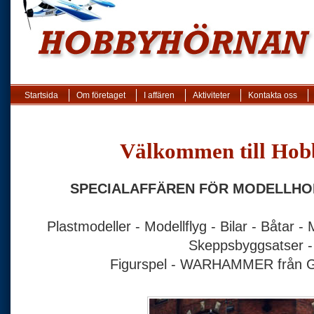
Startsida
Om företaget
I affären
Aktiviteter
Kontakta oss
Välkommen till Hob
SPECIALAFFÄREN FÖR MODELLHOB
Plastmodeller - Modellflyg - Bilar - Båtar -
Skeppsbyggsatser -
Figurspel - WARHAMMER från 